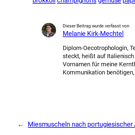
brokkoli
champignons
gemüse
papr
Dieser Beitrag wurde verfasst von
Melanie Kirk-Mechtel
Diplom-Oecotrophologin, Te
steckt, heißt auf Italienis
Vornamen für meine Kernth
Kommunikation benötigen, f
←
Miesmuscheln nach portugiesischer 