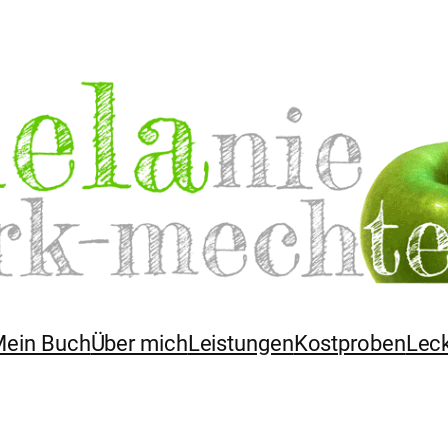
ein Buch
Über mich
Leistungen
Kostproben
Lec