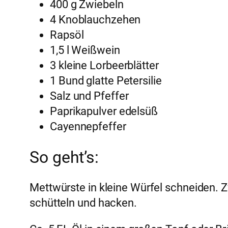
400 g Zwiebeln
4 Knoblauchzehen
Rapsöl
1,5 l Weißwein
3 kleine Lorbeerblätter
1 Bund glatte Petersilie
Salz und Pfeffer
Paprikapulver edelsüß
Cayennepfeffer
So geht’s:
Mettwürste in kleine Würfel schneiden. 
schütteln und hacken.