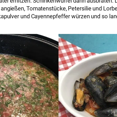
räter erhitzen. Schinkenwürfel darin ausbraten
 angießen, Tomatenstücke, Petersilie und Lorbe
ikapulver und Cayennepfeffer würzen und so lang