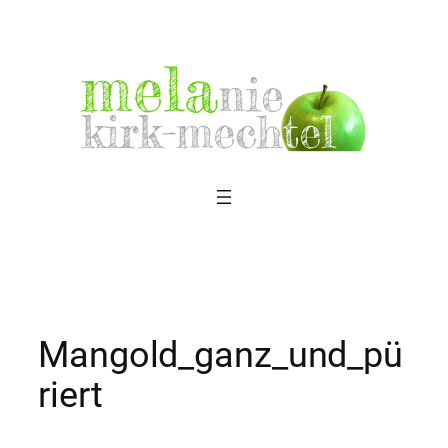
Zum
Inhalt
springen
Mangold_ganz_und_pü
riert