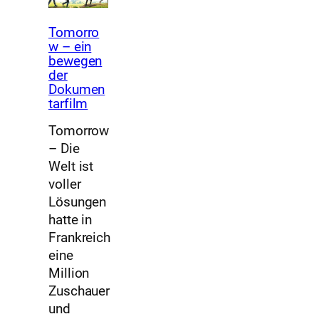
Tomorro
w – ein
bewegen
der
Dokumen
tarfilm
Tomorrow
– Die
Welt ist
voller
Lösungen
hatte in
Frankreich
eine
Million
Zuschauer
und